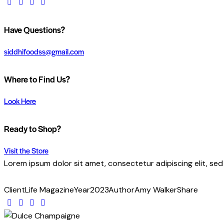
facebook-
twitter-
dribble-
instagram
1
x
new
Have Questions?
siddhifoodss@gmail.com
Where to Find Us?
Look Here
Ready to Shop?
Visit the Store
Lorem ipsum dolor sit amet, consectetur adipiscing elit, se
Client
Life Magazine
Year
2023
Author
Amy Walker
Share
Twitter
Facebook
Share-
Copy
email
URL