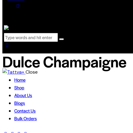
0 items
-
₹0.00
0
Dulce Champaigne
Close
Home
Shop
About Us
Blogs
Contact Us
Bulk Orders