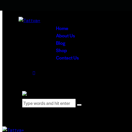
Skip to content
Skip to footer
Home
About Us
Blog
Shop
Contact Us
0 items
-
₹0.00
0