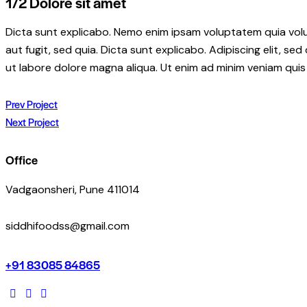
1/2 Dolore sit amet
Dicta sunt explicabo. Nemo enim ipsam voluptatem quia volu
aut fugit, sed quia. Dicta sunt explicabo. Adipiscing elit, s
ut labore dolore magna aliqua. Ut enim ad minim veniam quis
Post
Prev Project
Next Project
navigation
Office
Vadgaonsheri, Pune 411014
siddhifoodss@gmail.com
+91 83085 84865
facebook-
instagram
linkedin