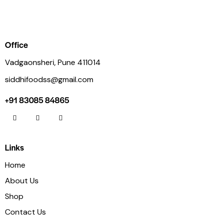
Office
Vadgaonsheri, Pune 411014
siddhifoodss@gmail.com
+91 83085 84865
Links
Home
About Us
Shop
Contact Us