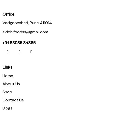
Office
Vadgaonsheri, Pune 411014
siddhifoodss@gmail.com
+91 83085 84865
Links
Home
About Us
Shop
Contact Us
Blogs