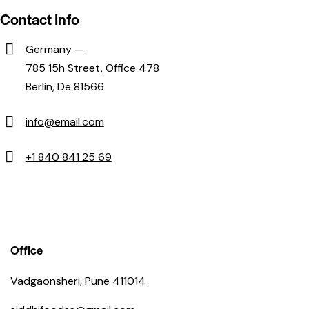
Contact Info
Germany —
785 15h Street, Office 478
Berlin, De 81566
info@email.com
+1 840 841 25 69
Office
Vadgaonsheri, Pune 411014