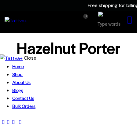
Skip to content
Skip to sidebar
Skip to footer
Free shipping for billi
0
Hazelnut Porter
Close
Home
Shop
About Us
Blogs
Contact Us
Bulk Orders