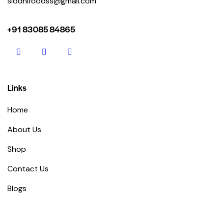
siddhifoodss@gmail.com
+91 83085 84865
Links
Home
About Us
Shop
Contact Us
Blogs